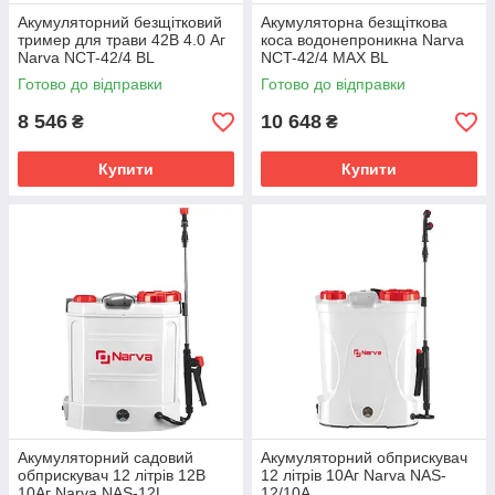
Акумуляторний безщітковий
Акумуляторна безщіткова
тример для трави 42В 4.0 Аг
коса водонепроникна Narva
Narva NCT-42/4 BL
NCT-42/4 MAX BL
Готово до відправки
Готово до відправки
8 546
10 648
₴
₴
Купити
Купити
Акумуляторний садовий
Акумуляторний обприскувач
обприскувач 12 літрів 12В
12 літрів 10Аг Narva NAS-
10Аг Narva NAS-12L
12/10A