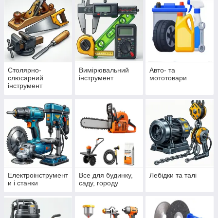
Столярно-
Вимірювальний
Авто- та
слюсарний
інструмент
мототовари
інструмент
Електроінструмент
Все для будинку,
Лебідки та талі
и і станки
саду, городу