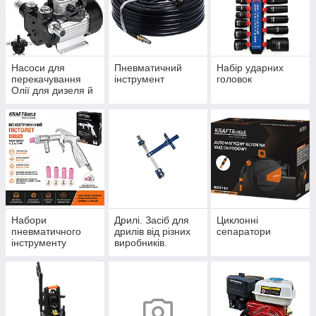
Насоси для
Пневматичний
Набір ударних
перекачування
інструмент
головок
Олії для дизеля й
бензину.
Набори
Дрилі. Засіб для
Циклонні
пневматичного
дрилів від різних
сепаратори
інструменту
виробників.