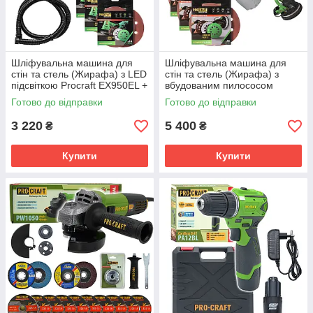
Шліфувальна машина для
Шліфувальна машина для
стін та стель (Жирафа) з LED
стін та стель (Жирафа) з
підсвіткою Procraft EX950EL +
вбудованим пилососом
набір паперу
Procraft EX1050 + набір
Готово до відправки
Готово до відправки
паперу
3 220
5 400
₴
₴
Купити
Купити