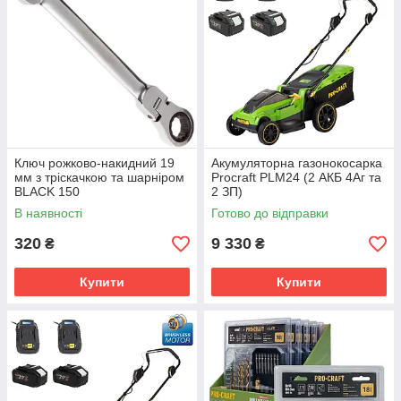
Ключ рожково-накидний 19
Акумуляторна газонокосарка
мм з тріскачкою та шарніром
Procraft PLM24 (2 АКБ 4Аг та
BLACK 150
2 ЗП)
В наявності
Готово до відправки
320
9 330
₴
₴
Купити
Купити