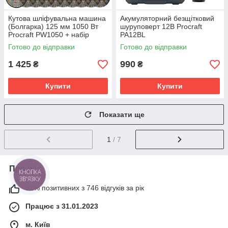
Кутова шліфувальна машина
Акумуляторний безщітковий
(Болгарка) 125 мм 1050 Вт
шуруповерт 12В Procraft
Procraft PW1050 + набір
PA12BL
дисків та швидка гайка
Готово до відправки
Готово до відправки
1 425
990
₴
₴
Купити
Купити
Показати ще
1
/ 7
Про нас
КНОПКА
ЗВ'ЯЗКУ
91% позитивних з 746 відгуків за рік
Працює з 31.01.2023
м. Київ