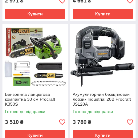
2 971
4 661
₴
₴
Купити
Купити
Бензопила ланцюгова
Акумуляторний безщітковий
компактна 30 см Procraft
лобзик Industrial 20В Procraft
K350S
JS120A
Готово до відправки
Готово до відправки
3 510
3 780
₴
₴
Купити
Купити