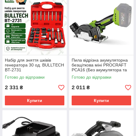
Набір для зняття шківів
Пила відрізна акумуляторна
генератора 30 од. BULLTECH
безщіткова міні PROCRAFT
BT-2731
PCA16 (Без акумулятора та
зарядного пристрою)
Готово до відправки
Готово до відправки
2 331
2 011
₴
₴
Купити
Купити