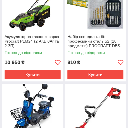
Акумуляторна газонокосарка
Набір свердел та біт
Procraft PLM24 (2 АКБ 8Аг та
професійний сталь S2 (18
2 ЗП)
предметів) PROCRAFT DBS-
18
Готово до відправки
Готово до відправки
10 950
810
₴
₴
Купити
Купити