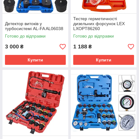
Тестер герметичності
Детектор витоків у
дизельних форсунок LEX
турбосистемі AL-FA AL06038
LXOPT86260
Готово до відправки
Готово до відправки
3 000
1 188
₴
₴
Купити
Купити