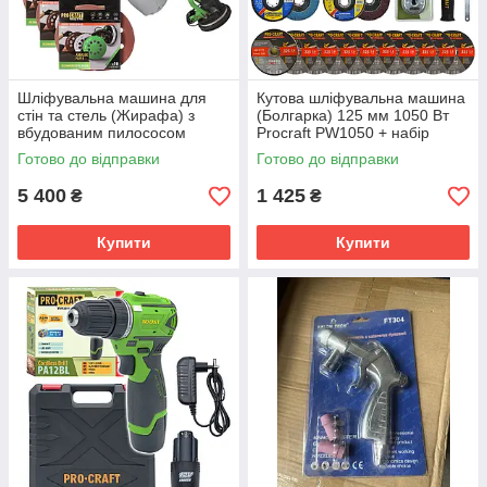
Шліфувальна машина для
Кутова шліфувальна машина
стін та стель (Жирафа) з
(Болгарка) 125 мм 1050 Вт
вбудованим пилососом
Procraft PW1050 + набір
Procraft EX1050 + набір
дисків та швидка гайка
Готово до відправки
Готово до відправки
паперу
5 400
1 425
₴
₴
Купити
Купити