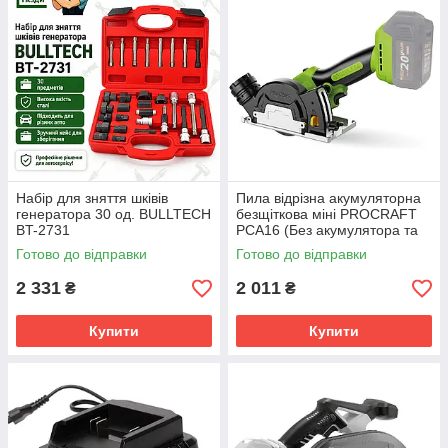
Набір для зняття шківів
Пила відрізна акумуляторна
генератора 30 од. BULLTECH
безщіткова міні PROCRAFT
BT-2731
PCA16 (Без акумулятора та
зарядного пристрою)
Готово до відправки
Готово до відправки
2 331
2 011
₴
₴
Купити
Купити