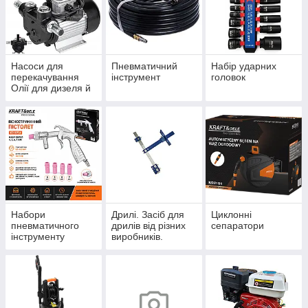
Насоси для
Пневматичний
Набір ударних
перекачування
інструмент
головок
Олії для дизеля й
бензину.
Набори
Дрилі. Засіб для
Циклонні
пневматичного
дрилів від різних
сепаратори
інструменту
виробників.