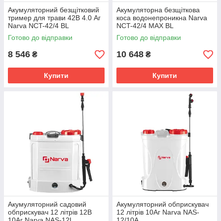
Акумуляторний безщітковий
Акумуляторна безщіткова
тример для трави 42В 4.0 Аг
коса водонепроникна Narva
Narva NCT-42/4 BL
NCT-42/4 MAX BL
Готово до відправки
Готово до відправки
8 546
10 648
₴
₴
Купити
Купити
Акумуляторний садовий
Акумуляторний обприскувач
обприскувач 12 літрів 12В
12 літрів 10Аг Narva NAS-
10Аг Narva NAS-12L
12/10A