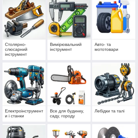
Столярно-
Вимірювальний
Авто- та
слюсарний
інструмент
мототовари
інструмент
Електроінструмент
Все для будинку,
Лебідки та талі
и і станки
саду, городу