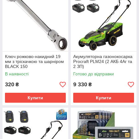
Ключ рожково-накидний 19
Акумуляторна газонокосарка
мм з тріскачкою та шарніром
Procraft PLM24 (2 АКБ 4Аг та
BLACK 150
2 ЗП)
В наявності
Готово до відправки
320
9 330
₴
₴
Купити
Купити