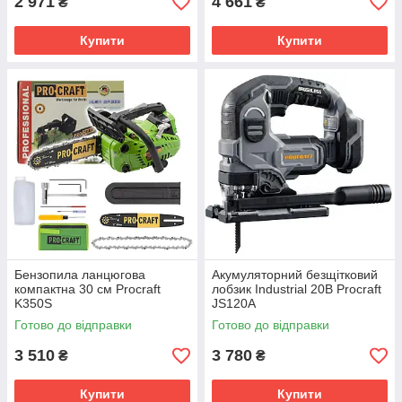
2 971
4 661
₴
₴
Купити
Купити
Бензопила ланцюгова
Акумуляторний безщітковий
компактна 30 см Procraft
лобзик Industrial 20В Procraft
K350S
JS120A
Готово до відправки
Готово до відправки
3 510
3 780
₴
₴
Купити
Купити