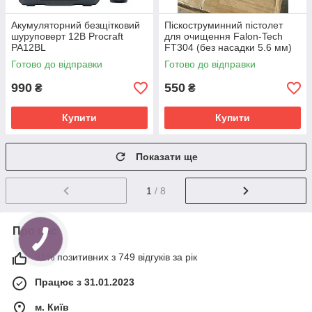
Акумуляторний безщітковий
Піскоструминний пістолет
шуруповерт 12В Procraft
для очищення Falon-Tech
PA12BL
FT304 (без насадки 5.6 мм)
Готово до відправки
Готово до відправки
990
550
₴
₴
Купити
Купити
Показати ще
1
/ 8
Про нас
91% позитивних з 749 відгуків за рік
Працює з 31.01.2023
м. Київ