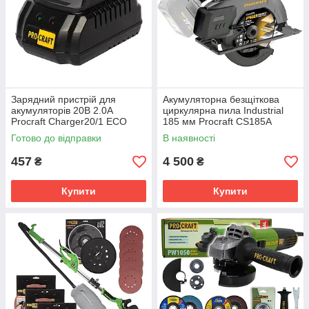
Зарядний пристрій для
Акумуляторна безщіткова
акумуляторів 20В 2.0А
циркулярна пила Industrial
Procraft Charger20/1 ECO
185 мм Procraft CS185A
Готово до відправки
В наявності
457
4 500
₴
₴
Купити
Купити