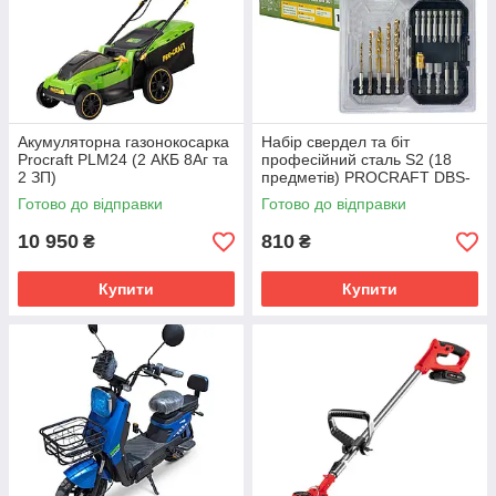
Акумуляторна газонокосарка
Набір свердел та біт
Procraft PLM24 (2 АКБ 8Аг та
професійний сталь S2 (18
2 ЗП)
предметів) PROCRAFT DBS-
18
Готово до відправки
Готово до відправки
10 950
810
₴
₴
Купити
Купити