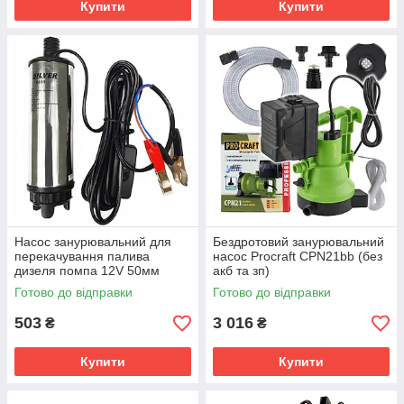
Купити
Купити
Насос занурювальний для
Бездротовий занурювальний
перекачування палива
насос Procraft CPN21bb (без
дизеля помпа 12V 50мм
акб та зп)
Silver S10851/12
Готово до відправки
Готово до відправки
503
3 016
₴
₴
Купити
Купити