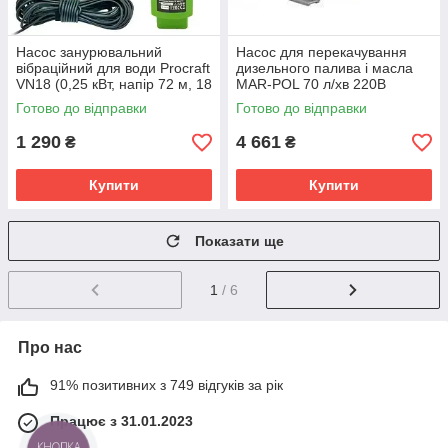
Насос занурювальний
Насос для перекачування
вібраційний для води Procraft
дизельного палива і масла
VN18 (0,25 кВт, напір 72 м, 18
MAR-POL 70 л/хв 220В
л/хв)
Готово до відправки
Готово до відправки
1 290
4 661
₴
₴
Купити
Купити
Показати ще
1
/ 6
Про нас
91% позитивних з 749 відгуків за рік
Працює з 31.01.2023