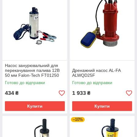
Насос занурювальний для
перекачування палива 12В
Дренажний насос AL-FA
50 мм Falon-Tech FT01250
ALWQD25F
Готово до відправки
Готово до відправки
434
1 933
₴
₴
Купити
Купити
–10%