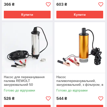
366
603
₴
₴
Купити
Купити
Насос для перекачування
Насос
палива REWOLT
паливоперекачувальний,
занурювальний 50
занурювальний, з фільтром, в
мм 24В RE SL016-24V
алюмінієвому корпусі 50 мм.
Готово до відправки
Готово до відправки
REWOLT (RE SL017-12V)
526
544
₴
₴