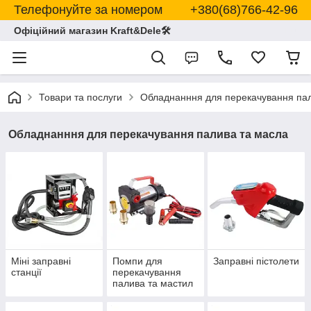
Телефонуйте за номером +380(68)766-42-96
Офіційний магазин Kraft&Dele🛠
Товари та послуги
Обладнанння для перекачування пал
Обладнанння для перекачування палива та масла
Міні заправні
Помпи для
Заправні пістолети
станції
перекачування
палива та мастил