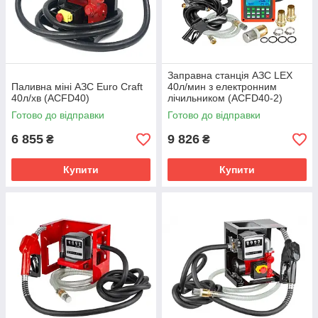
Заправна станція АЗС LEX
Паливна міні АЗС Euro Craft
40л/мин з електронним
40л/хв (ACFD40)
лічильником (ACFD40-2)
Готово до відправки
Готово до відправки
6 855
9 826
₴
₴
Купити
Купити