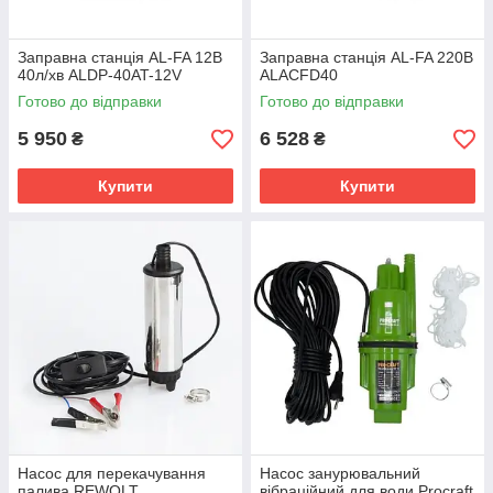
Заправна станція AL-FA 12В
Заправна станція AL-FA 220В
40л/хв ALDP-40AT-12V
ALACFD40
Готово до відправки
Готово до відправки
5 950
6 528
₴
₴
Купити
Купити
Насос для перекачування
Насос занурювальний
палива REWOLT
вібраційний для води Procraft