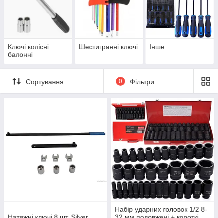
Ключі колісні
Шестигранні ключі
Інше
балонні
Сортування
0
Фільтри
Набір ударних головок 1/2 8-
Натяжні ключі 8 шт. Silver
32 мм подовжені + короткі