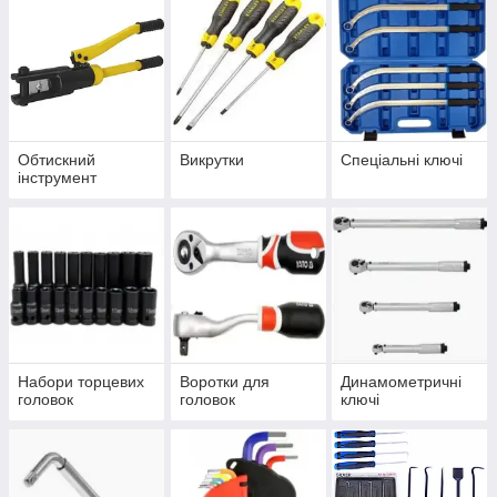
Обтискний
Викрутки
Спеціальні ключі
інструмент
Набори торцевих
Воротки для
Динамометричні
головок
головок
ключі