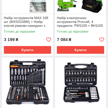
Набір інструментів MAX 108
Набір електричних
шт. (MXSS108M) + Набір
інструментів Procraft, 4
ключів ріжково-накидних з
предмети: PW1100 + BH1100
тріскачкою LEX 12 шт.
+ ST1300 + BG400
Готово до відправки
Готово до відправки
(LEX1219)
3 199
7 084
₴
₴
Купити
Купити