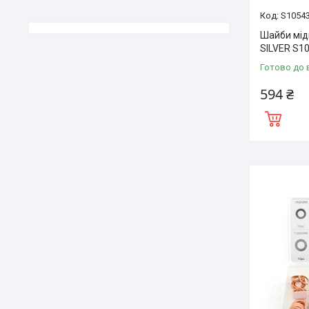
S1054
Шайби мідн
SILVER S1
Готово до 
594 ₴