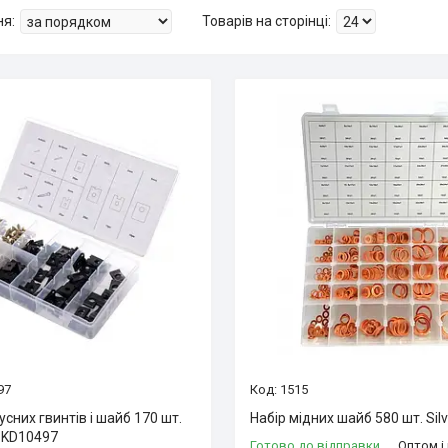
97
1515
усних гвинтів і шайб 170 шт.
Набір мідних шайб 580 шт. Sil
e KD10497
Готово до відправки
Оптом і