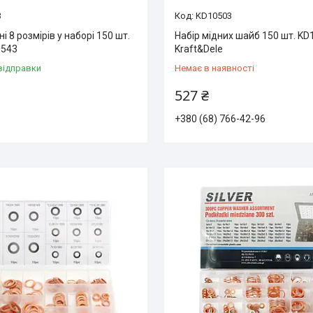
3
KD10503
і 8 розмірів у наборі 150 шт.
Набір мідних шайб 150 шт. KD
0543
Kraft&Dele
відправки
Немає в наявності
527 ₴
+380 (68) 766-42-96