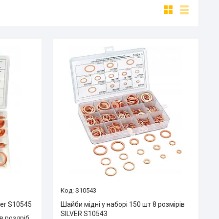
S10543
ver S10545
Шайби мідні у наборі 150 шт 8 розмірів
SILVER S10543
 в роздріб