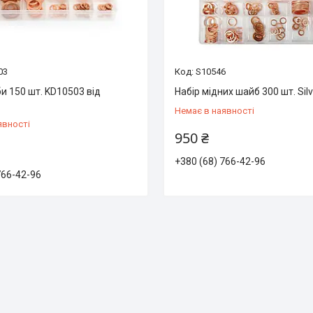
03
S10546
и 150 шт. KD10503 від
Набір мідних шайб 300 шт. Sil
Немає в наявності
явності
950 ₴
+380 (68) 766-42-96
766-42-96