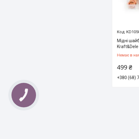
KD105
Мідні шайб
Kraft&Dele
Немає в на
499 ₴
+380 (68) 
КНОПКА
ЗВ'ЯЗКУ