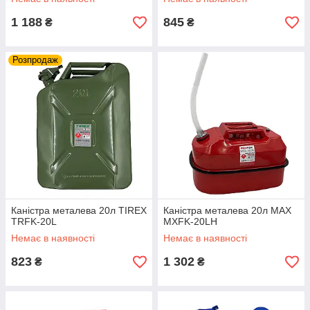
1 188
845
₴
₴
Розпродаж
Каністра металева 20л TIREX
Каністра металева 20л MAX
TRFK-20L
MXFK-20LH
Немає в наявності
Немає в наявності
823
1 302
₴
₴