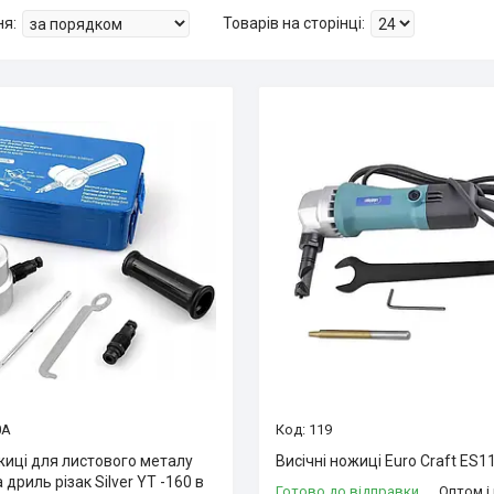
0A
119
жиці для листового металу
Висічні ножиці Euro Craft ES1
 дриль різак Silver YT -160 в
Готово до відправки
Оптом і