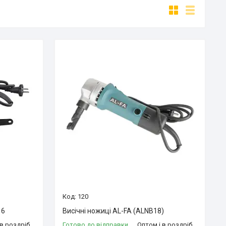
120
16
Висічні ножиці AL-FA (ALNB18)
 в роздріб
Готово до відправки
Оптом і в роздріб