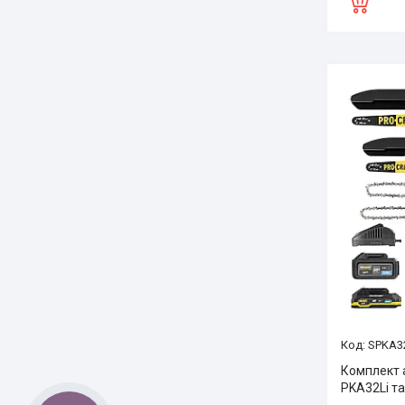
SPKA32
Комплект 
PKA32Li т