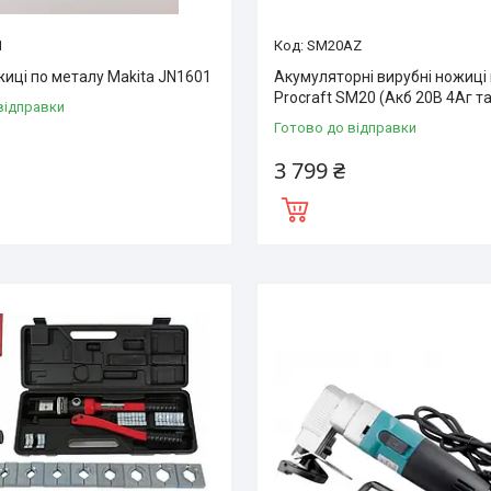
1
SM20AZ
жиці по металу Makita JN1601
Акумуляторні вирубні ножиці
Procraft SM20 (Акб 20В 4Аг та
відправки
Готово до відправки
3 799 ₴