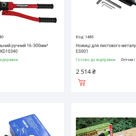
40
1485
льний ручний 16-300мм²
Ножиці для листового металу 
e KD10340
ES001
відправки
Готово до відправки
Оптом і
2 514 ₴