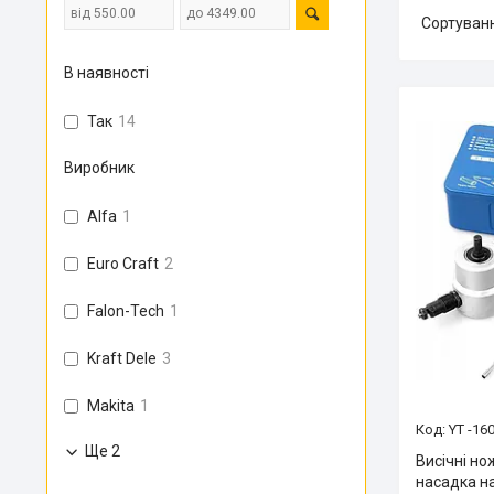
В наявності
Так
14
Виробник
Alfa
1
Euro Craft
2
Falon-Tech
1
Kraft Dele
3
Makita
1
YT -16
Ще 2
Висічні но
насадка на