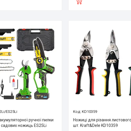
Li/ES25Li
KD10359
акумуляторної ручної пилки
Ножиці для різання листовог
а садових ножиць ES25Li
шт. Kraft&Dele KD10359