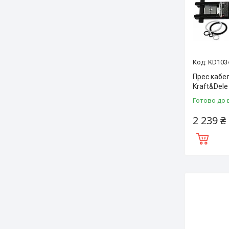
KD103
Прес кабе
Kraft&Del
Готово до 
2 239 ₴