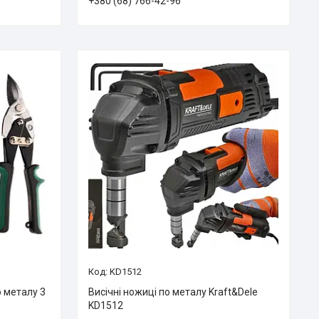
+380 (68) 766-42-96
KD1512
о металу 3
Висічні ножиці по металу Kraft&Dele
KD1512