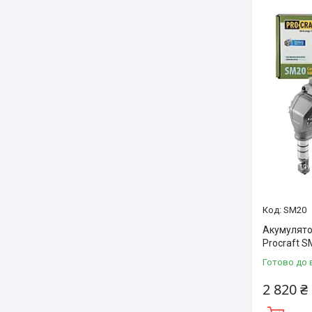
SM20
Акумулято
Procraft S
Готово до 
2 820 ₴