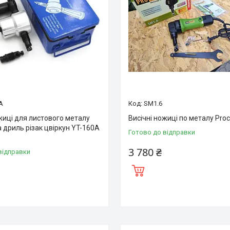
A
SM1.6
жиці для листового металу
Висічні ножиці по металу Proc
 дриль різак цвіркун YT-160A
Готово до відправки
3 780 ₴
відправки