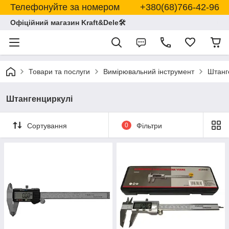
Телефонуйте за номером +380(68)766-42-96
Офіційний магазин Kraft&Dele🛠
Товари та послуги
Вимірювальний інструмент
Штанг
Штангенциркулі
Сортування
0
Фільтри