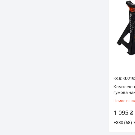
KD318
Комплект п
гумова нак
Немає в на
1 095 ₴
+380 (68) 