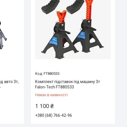
FT880533
ід авто 3т,
Комплект підставок під машину 3т
6
Falon-Tech FT880533
Немає в наявності
1 100 ₴
+380 (68) 766-42-96