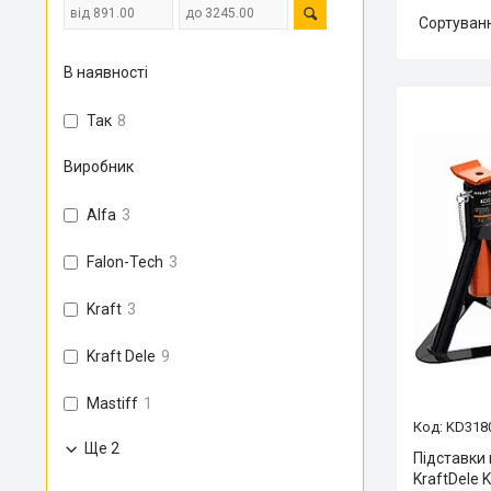
В наявності
Так
8
Виробник
Alfa
3
Falon-Tech
3
Kraft
3
Kraft Dele
9
Mastiff
1
KD318
Ще 2
Підставки 
KraftDele 