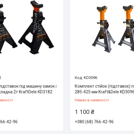
2
KD3096
ідставок під машину замок і
Комплект стійок (підставок) п
ладка 2т KraftDele KD3182
285-425 мм Kraft&Dele KD309
явності
Немає в наявності
1 100 ₴
766-42-96
+380 (68) 766-42-96