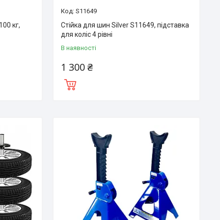
S11649
100 кг,
Стійка для шин Silver S11649, підставка
для коліс 4 рівні
В наявності
1 300 ₴