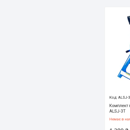
ALSJ-
Комплект 
ALSJ-3T
Немає в на