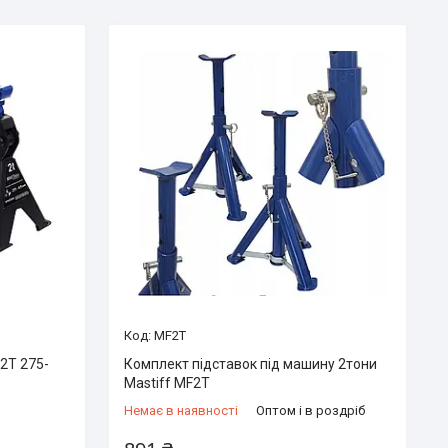
MF2T
 2T 275-
Комплект підставок під машину 2тони
Mastiff MF2T
Немає в наявності
Оптом і в роздріб