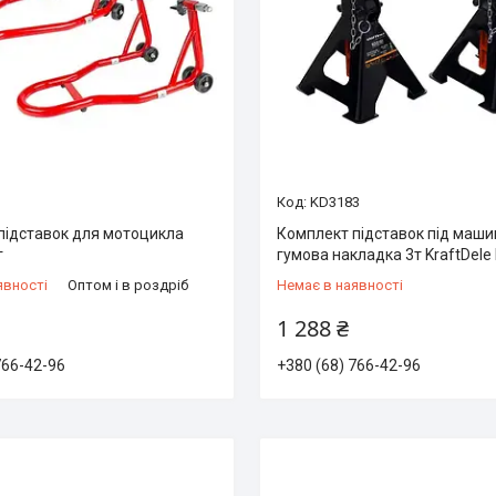
KD3183
підставок для мотоцикла
Комплект підставок під машин
г
гумова накладка 3т KraftDele
явності
Оптом і в роздріб
Немає в наявності
1 288 ₴
766-42-96
+380 (68) 766-42-96