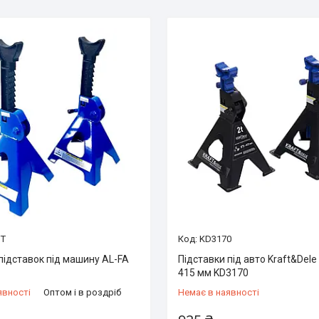
3T
KD3170
підставок під машину AL-FA
Підставки під авто Kraft&Dele
415 мм KD3170
явності
Оптом і в роздріб
Немає в наявності