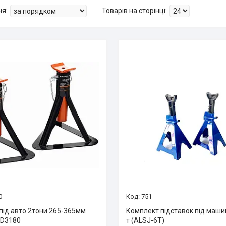
0
751
під авто 2тони 265-365мм
Комплект підставок під маши
KD3180
т (ALSJ-6T)