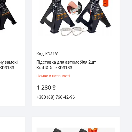
KD3183
у замок і
Підставка для автомобіля 2шт
 KD3183
Kraft&Dele KD3183
Немає в наявності
1 280 ₴
+380 (68) 766-42-96