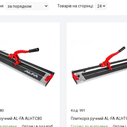
80
991
 ручний AL-FA ALHTC80
Плиткоріз ручний AL-FA ALH
відправки
Оптом і в роздріб
Готово до відправки
Оптом і