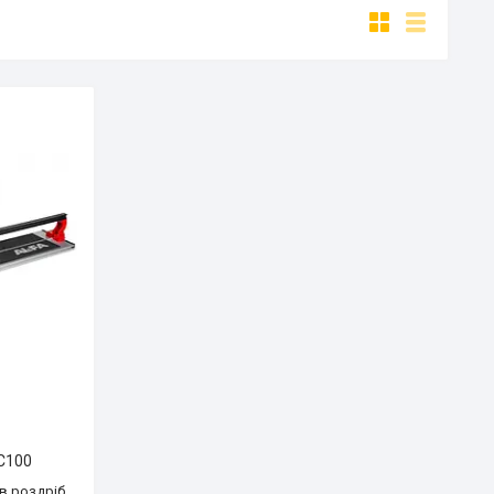
TC100
 в роздріб