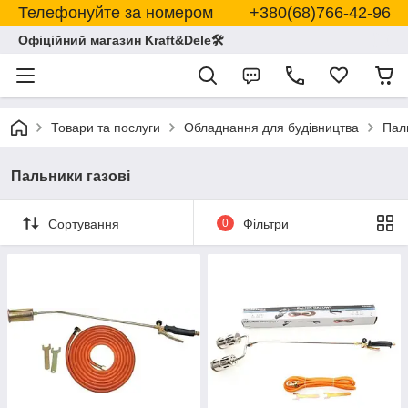
Телефонуйте за номером +380(68)766-42-96
Офіційний магазин Kraft&Dele🛠
Товари та послуги
Обладнання для будівництва
Паль
Пальники газові
Сортування
0
Фільтри