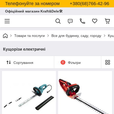
Телефонуйте за номером +380(68)766-42-96
Офіційний магазин Kraft&Dele🛠
Товари та послуги
Все для будинку, саду, городу
Кущ
Кущорізи електричні
Сортування
0
Фільтри