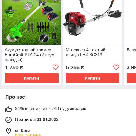
Акумуляторний тример
Мотокоса 4-тактний
Бенз
EuroCraft PTA-24 (2 акум.
двигун LEX BC313
насадки)
1 750
5 256
3 9
₴
₴
Купити
Купити
Про нас
91% позитивних з 748 відгуків за рік
Працює з 31.01.2023
м. Київ
Київ, Україна