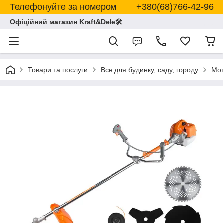
Телефонуйте за номером +380(68)766-42-96
Офіційний магазин Kraft&Dele🛠
Товари та послуги
Все для будинку, саду, городу
Мот