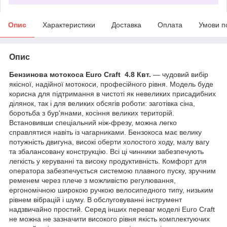
Опис
Характеристики
Доставка
Оплата
Умови п
Опис
Бензинова мотокоса Euro Craft 4.8 Квт.
— чудовий вибір
якісної, надійної мотокоси, професійного рівня. Модель буде
корисна для підтримання в чистоті як невеликих присадибних
ділянок, так і для великих обсягів роботи: заготівка сіна,
боротьба з бур'янами, косіння великих територій.
Встановивши спеціальний ніж-фрезу, можна легко
справлятися навіть із чагарниками. Бензокоса має велику
потужність двигуна, високі оберти холостого ходу, малу вагу
та збалансовану конструкцію. Всі ці чинники забезпечують
легкість у керуванні та високу продуктивність. Комфорт для
оператора забезпечується системою плавного пуску, зручним
ременем через плече з можливістю регулювання,
ергономічною широкою ручкою велосипедного типу, низьким
рівнем вібрацій і шуму. В обслуговуванні інструмент
надзвичайно простий. Серед інших переваг моделі Euro Craft
не можна не зазначити високого рівня якість комплектуючих