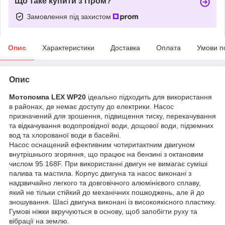
Що таке купити з Пром?
Замовлення під захистом
Опис
Характеристики
Доставка
Оплата
Умови п
Опис
Мотопомпа LEX WP20
ідеально підходить для використання
в районах, де немає доступу до електрики. Насос
призначений для зрошення, підвищення тиску, перекачування
та відкачування водопровідної води, дощової води, підземних
вод та хлорованої води в басейні.
Насос оснащений ефективним чотиритактним двигуном
внутрішнього згоряння, що працює на бензині з октановим
числом 95 168F. При використанні двигун не вимагає суміші
палива та мастила. Корпус двигуна та насос виконані з
надзвичайно легкого та довговічного алюмінієвого сплаву,
який не тільки стійкий до механічних пошкоджень, але й до
зношування. Шасі двигуна виконані із високоякісного пластику.
Гумові ніжки вкручуються в основу, щоб запобігти руху та
вібрації на землю.