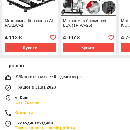
Мотопомпа бензинова AL-
Мотопомпа бензинова
Мот
FA ALWP1
LEX (TF-WP25)
Kraf
4 113
4 067
4 7
₴
₴
Купити
Купити
Про нас
91% позитивних з 749 відгуків за рік
Працює з 31.01.2023
м. Київ
Київ, Україна
Контакти
Сьогодні вихідний
Показати весь графік роботи