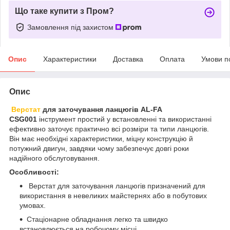
Що таке купити з Пром?
Замовлення під захистом
Опис
Характеристики
Доставка
Оплата
Умови п
Опис
Верстат
для заточування ланцюгів AL-FA
CSG001
інструмент простий у встановленні та використанні
ефективно заточує практично всі розміри та типи ланцюгів.
Він має необхідні характеристики, міцну конструкцію й
потужний двигун, завдяки чому забезпечує довгі роки
надійного обслуговування.
Особливості:
Верстат для заточування ланцюгів призначений для
використання в невеликих майстернях або в побутових
умовах.
Стаціонарне обладнання легко та швидко
встановлюється на робочому місці.