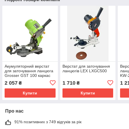
Акумуляторний верстат
Верстат для заточування
Верс
для заточування ланцюга
ланцюгів LEX LXGC500
ланц
Grosser GST 100 каркас
KW-
2 057
1 710
1 2
₴
₴
Купити
Купити
Про нас
91% позитивних з 749 відгуків за рік