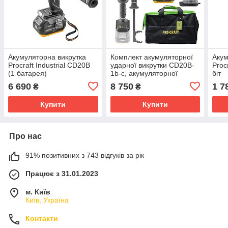
Акумуляторна викрутка
Комплект акумуляторної
Акум
Procraft Industrial CD20B
ударної викрутки CD20B-
Proc
(1 батарея)
1b-c, акумуляторної
біт
кутової шліфувальної
6 690
8 750
1 7
₴
₴
машини AG125Cbb та
сумки BG400
Купити
Купити
Про нас
91% позитивних з 743 відгуків за рік
Працює з 31.01.2023
м. Київ
Київ, Україна
Контакти