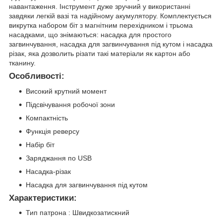
навантаження. Інструмент дуже зручний у використанні
завдяки легкій вазі та надійному акумулятору. Комплектується
викрутка набором біт з магнітним перехідником і трьома
насадками, що знімаються: насадка для простого
загвинчування, насадка для загвинчування під кутом і насадка
різак, яка дозволить різати такі матеріали як картон або
тканину.
Особливості:
Високий крутний момент
Підсвічування робочої зони
Компактність
Функція реверсу
Набір біт
Заряджання по USB
Насадка-різак
Насадка для загвинчування під кутом
Характеристики:
Тип патрона : Швидкозатискний