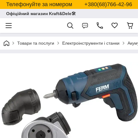
Телефонуйте за номером +380(68)766-42-96
Офіційний магазин Kraft&Dele🛠
Товари та послуги
Електроінструменти і станки
Акум