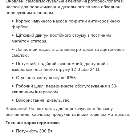
Оновлені самовсмоктувальні електричні роторно-лопатеві
насоси для перекачування дизельного палива обладнані
перепускним клапаном.
Корпус чавунного насоса покритий антикорозійною
фарбою.
Щітковий двигун постійного струму з постійним
магнітом статора.
Лопастний насос зі сталевим ротором та ацеталевою
смолою.
Потужний, надійний і економний, доступний із
джерелом постійного струму 12 В або 24 В.
Ступінь захисту двигуна: IP55
Робочий цикл: переривчасте обслуговування з 30-
хвилинним інтервалом.
Використання: дизель, гас.
Внимание! Не підходить для перекачування бензину,
розчинників, харчових продуктів та інших горючих матеріалів.
Технічні характеристики:
Потужність
300 Вт