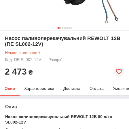
Насос паливоперекачувальний REWOLT 12В
(RE SL002-12V)
Немає в наявності
Код: RE SL002-12V
Роздріб
2 473
₴
Опис
Характеристики
Доставка
Оплата
Умови п
Опис
Насос паливоперекачувальний REWOLT 12В 60 л/хв
SL002-12V