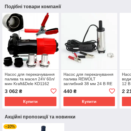
Подібні товари компанії
Насос для перекачування
Насос для перекачування
Насо
палива та масел 24V 60л/
палива REWOLT
вод
мин Kraft&Dele KD1162
заглибний 38 мм 24 В RE
12 В
SL016B-24V
3 062
440
2 2
₴
₴
Купити
Купити
Акційні пропозиції та новинки
–10%