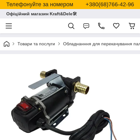
Телефонуйте за номером +380(68)766-42-96
Офіційний магазин Kraft&Dele🛠
Товари та послуги
Обладнанння для перекачування пал