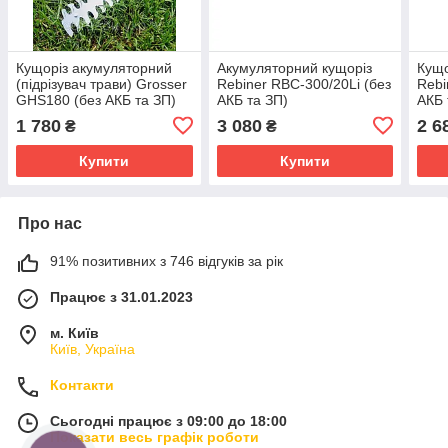
Кущоріз акумуляторний
Акумуляторний кущоріз
Кущо
(підрізувач трави) Grosser
Rebiner RBC-300/20Li (без
Rebi
GHS180 (без АКБ та ЗП)
АКБ та ЗП)
АКБ 
1 780
3 080
2 6
₴
₴
Купити
Купити
Про нас
91% позитивних з 746 відгуків за рік
Працює з 31.01.2023
м. Київ
Київ, Україна
Контакти
Сьогодні працює з 09:00 до 18:00
Показати весь графік роботи