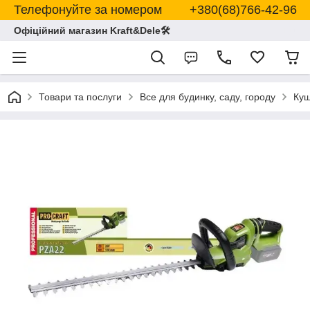
Телефонуйте за номером +380(68)766-42-96
Офіційний магазин Kraft&Dele🛠
Товари та послуги
Все для будинку, саду, городу
Кущ