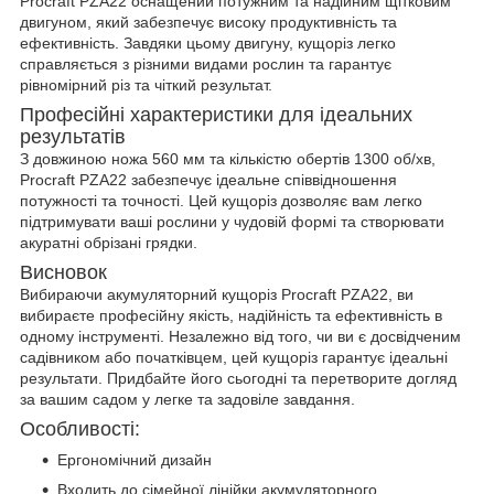
Procraft PZA22 оснащений потужним та надійним щітковим
двигуном, який забезпечує високу продуктивність та
ефективність. Завдяки цьому двигуну, кущоріз легко
справляється з різними видами рослин та гарантує
рівномірний різ та чіткий результат.
Професійні характеристики для ідеальних
результатів
З довжиною ножа 560 мм та кількістю обертів 1300 об/хв,
Procraft PZA22 забезпечує ідеальне співвідношення
потужності та точності. Цей кущоріз дозволяє вам легко
підтримувати ваші рослини у чудовій формі та створювати
акуратні обрізані грядки.
Висновок
Вибираючи акумуляторний кущоріз Procraft PZA22, ви
вибираєте професійну якість, надійність та ефективність в
одному інструменті. Незалежно від того, чи ви є досвідченим
садівником або початківцем, цей кущоріз гарантує ідеальні
результати. Придбайте його сьогодні та перетворите догляд
за вашим садом у легке та задовіле завдання.
Особливості:
Ергономічний дизайн
Входить до сімейної лінійки акумуляторного