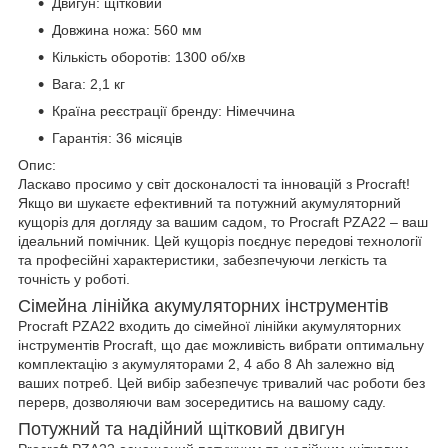
Двигун: щітковий
Довжина ножа: 560 мм
Кількість оборотів: 1300 об/хв
Вага: 2,1 кг
Країна реєстрації бренду: Німеччина
Гарантія: 36 місяців
Опис:
Ласкаво просимо у світ досконалості та інновацій з Procraft!
Якщо ви шукаєте ефективний та потужний акумуляторний
кущоріз для догляду за вашим садом, то Procraft PZA22 – ваш
ідеальний помічник. Цей кущоріз поєднує передові технології
та професійні характеристики, забезпечуючи легкість та
точність у роботі.
Сімейна лінійка акумуляторних інструментів
Procraft PZA22 входить до сімейної лінійки акумуляторних
інструментів Procraft, що дає можливість вибрати оптимальну
комплектацію з акумуляторами 2, 4 або 8 Аh залежно від
ваших потреб. Цей вибір забезпечує тривалий час роботи без
перерв, дозволяючи вам зосередитись на вашому саду.
Потужний та надійний щітковий двигун