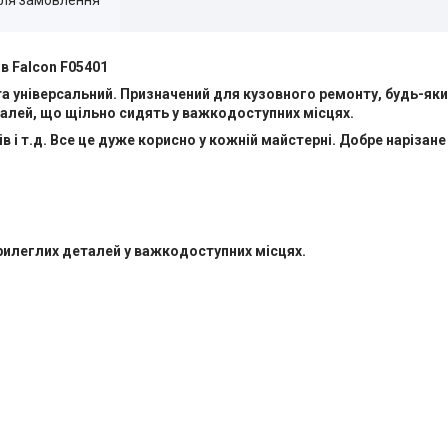
в Falcon F05401
та універсальний. Призначений для кузовного ремонту, будь-яки
алей, що щільно сидять у важкодоступних місцях.
рів і т.д. Все це дуже корисно у кожній майстерні. Добре нарізан
рилеглих деталей у важкодоступних місцях.