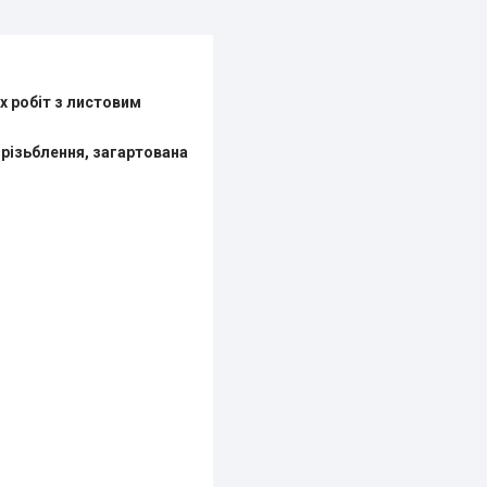
х робіт з листовим
е різьблення, загартована