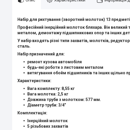
Набір для рихтування (зворотний молоток) 13 предметі
Професійний інерційний молоток бляхара. Він великий 
металом, демонтажу підшипникових опор та інших дет
У набір входять різні типи захватів, молотків, редукто
сталь.
Набір призначений для:
ремонт кузова автомобіля
будь-які роботи з листовим металом
витягування обойм підшипників та інших щільно п
Характеристики:
Вага комплекту: 8,55 кг
Вага молотка: 2,5 кг
Довжина труби з молотком: 577 мм.
Діаметр труби: 3/4”
Комплектація:
Інерційний молоток
5 різьбових захватів