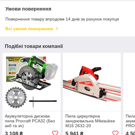
Умови повернення
Повернення товару впродовж 14 днів за рахунок покупця
Всі умови повернення
Подібні товари компанії
Акумуляторна дискова
Пила циркулярна
Пила
пила Procraft PCA32 (Без
занурювальна Milwaukee
акум
акб та зп)
M16 2632-20
PROC
CS18
3 108
5 941
4 5
₴
₴