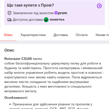
Що таке купити з Пром?
Замовлення під захистом
Доступна доставка
Опис
Характеристики
Доставка
Оплата
Умови п
Опис
Rotorazer CS100
являє
собою багатофункціональну циркулярну пилку для роботи в
будинку та майстерень. Простота налаштувань і мінімальний
набір кнопок управління роблять модель простою в освоєнні -
користуватися нею зможе навіть новачок. Пила відрізняється
високою якістю складання та надійними внутрішніми
деталями, більшість з яких виготовлені із спеціального
витривалого металу.
Особливості:
Призначена для здійснення різання та пропилів у
дереві, паркеті, ламінаті, ОСБ, ДВП, ДСП, фанері,