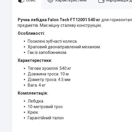
Ручна лебідка Falon Tech FT12001 540 кг
для горизонталь
предметів. Має міцну сталеву конструкцію.
Особливості:
Посилені зубчасті колеса.
Храповий двонаправлений механізм.
Гак із запобіжником.
Характеристики:
Тягове зусилля: 540 кг
Довжина троса: 10 м
Діаметр троса: 4.5 мм
Вага: 4 кг
Комплектація:
Лебідка
10-метровий трос
Крюк
Гарантійний талон