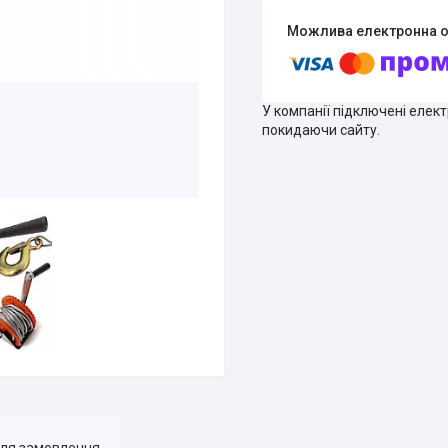
У компанії підключені елек
покидаючи сайту.
для замовлення