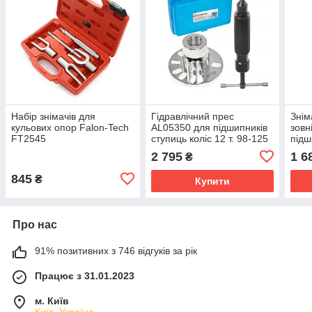
Набір знімачів для
Гідравлічний прес
Знім
кульових опор Falon-Tech
AL05350 для підшипників
зовн
FT2545
ступиць коліс 12 т. 98-125
підш
мм.
58 
2 795
1 6
₴
845
₴
Купити
Про нас
91% позитивних з 746 відгуків за рік
Працює з 31.01.2023
м. Київ
Київ, Україна