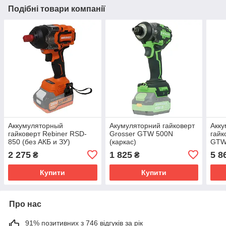
Подібні товари компанії
Аккумуляторный
Акумуляторний гайковерт
Акк
гайковерт Rebiner RSD-
Grosser GTW 500N
гайк
850 (без АКБ и ЗУ)
(каркас)
GTW1
2 275
1 825
5 8
₴
₴
Купити
Купити
Про нас
91% позитивних з 746 відгуків за рік