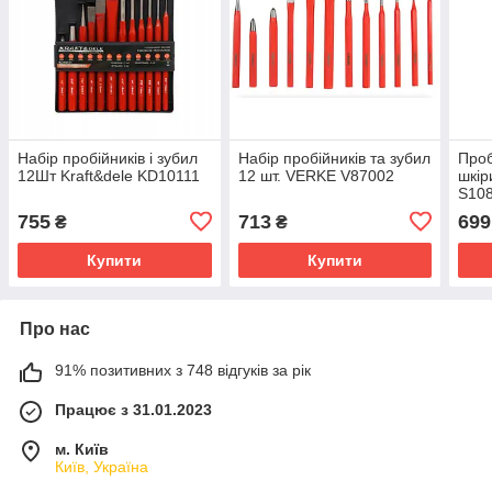
Набір пробійників і зубил
Набір пробійників та зубил
Проб
12Шт Kraft&dele KD10111
12 шт. VERKE V87002
шкір
S10
755
713
699
₴
₴
Купити
Купити
Про нас
91% позитивних з 748 відгуків за рік
Працює з 31.01.2023
м. Київ
Київ, Україна