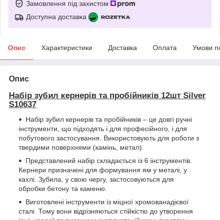
Замовлення під захистом
Доступна доставка
Опис
Характеристики
Доставка
Оплата
Умови п
Опис
Набір зубил кернерів та пробійників 12шт Silver
S10637
Набір зубил кернерів та пробійників – це довгі ручні
інструменти, що підходять і для професійного, і для
побутового застосування. Використовують для роботи з
твердими поверхнями (камінь, метал).
Представлений набір складається із 6 інструментів.
Кернери призначені для формування ям у металі, у
кахлі. Зубила, у свою чергу, застосовуються для
обробки бетону та каменю.
Виготовлені інструменти із міцної хромованадієвої
сталі. Тому вони відрізняються стійкістю до утворення