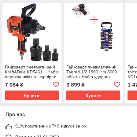
Гайковерт пневматичний
Гайковерт пневматичний
Гайк
Kraft&Dele KD5461 + Набір
Tagred 1/2 1900 Hm 8000
тріс
перехідників на шарнірах
об/хв + Набір ударних
KD1
для головок 1/4", 3/8", 1/2"
головок Gego 1/2 10-27
7 084
3 899
1 4
₴
₴
Silve
мм (G10514)
Купити
Купити
Про нас
91% позитивних з 749 відгуків за рік
Працює з 31.01.2023